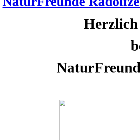
NaturFreunde Radolfze
Herzlic
b
NaturFreunde